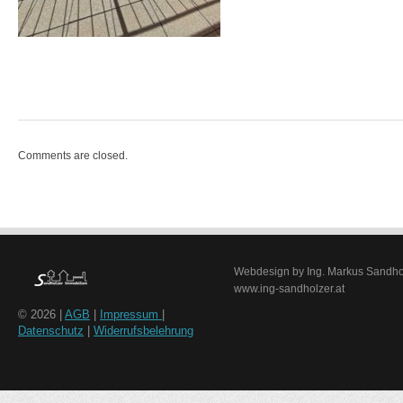
Comments are closed.
Webdesign by Ing. Markus Sandho
www.ing-sandholzer.at
© 2026 |
AGB
|
Impressum
|
Datenschutz
|
Widerrufsbelehrung