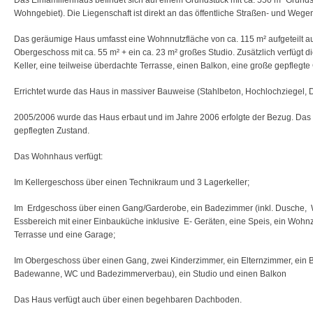
Das Einfamilienhaus befindet sich auf einem Grundstück mit ca. 550 m² Grund
Wohngebiet). Die Liegenschaft ist direkt an das öffentliche Straßen- und Weg
Das geräumige Haus umfasst eine Wohnnutzfläche von ca. 115 m² aufgeteilt au
Obergeschoss mit ca. 55 m² + ein ca. 23 m² großes Studio. Zusätzlich verfügt
Keller, eine teilweise überdachte Terrasse, einen Balkon, eine große gepflegt
Errichtet wurde das Haus in massiver Bauweise (Stahlbeton, Hochlochziegel, 
2005/2006 wurde das Haus erbaut und im Jahre 2006 erfolgte der Bezug. Das O
gepflegten Zustand.
Das Wohnhaus verfügt:
Im Kellergeschoss über einen Technikraum und 3 Lagerkeller;
Im Erdgeschoss über einen Gang/Garderobe, ein Badezimmer (inkl. Dusche,
Essbereich mit einer Einbauküche inklusive E- Geräten, eine Speis, ein Wohn
Terrasse und eine Garage;
Im Obergeschoss über einen Gang, zwei Kinderzimmer, ein Elternzimmer, ein
Badewanne, WC und Badezimmerverbau), ein Studio und einen Balkon
Das Haus verfügt auch über einen begehbaren Dachboden.